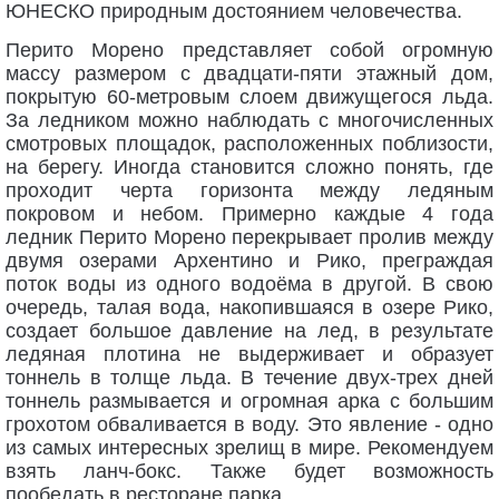
ЮНЕСКО природным достоянием человечества.
Перито Морено представляет собой огромную
массу размером с двадцати-пяти этажный дом,
покрытую 60-метровым слоем движущегося льда.
За ледником можно наблюдать с многочисленных
смотровых площадок, расположенных поблизости,
на берегу. Иногда становится сложно понять, где
проходит черта горизонта между ледяным
покровом и небом. Примерно каждые 4 года
ледник Перито Морено перекрывает пролив между
двумя озерами Архентино и Рико, преграждая
поток воды из одного водоёма в другой. В свою
очередь, талая вода, накопившаяся в озере Рико,
создает большое давление на лед, в результате
ледяная плотина не выдерживает и образует
тоннель в толще льда. В течение двух-трех дней
тоннель размывается и огромная арка с большим
грохотом обваливается в воду. Это явление - одно
из самых интересных зрелищ в мире. Рекомендуем
взять ланч-бокс. Также будет возможность
пообедать в ресторане парка.