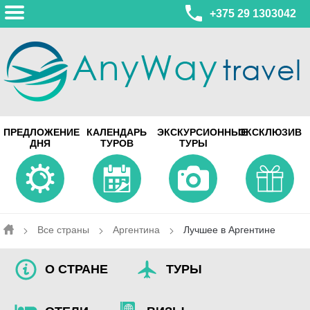
+375 29 1303042
МИНСК
ПРЕДЛОЖЕНИЕ
КАЛЕНДАРЬ
ЭКСКУРСИОННЫЕ
ЭКСКЛЮЗИВ
ул. Леонида Беды, 45-547
ДНЯ
ТУРОВ
ТУРЫ
смотреть на карте
МИНСК
Турагентство Coral Travel
ул. Притыцкого 156/1 пом.37
ул. Скрыганова 4б пом.487
смотреть на карте
Все страны
Аргентина
Лучшее в Аргентине
О СТРАНЕ
ТУРЫ