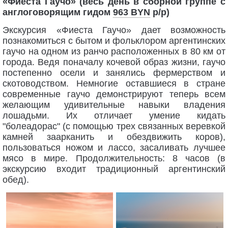
«Фиеста Гаучо» (весь день в сборной группе с
англоговорящим гидом
963 BYN
p/p)
Экскурсия «Фиеста Гаучо» дает возможность
познакомиться с бытом и фольклором аргентинских
гаучо на одном из ранчо расположенных в 80 км от
города. Ведя поначалу кочевой образ жизни, гаучо
постепенно осели и занялись фермерством и
скотоводством. Немногие оставшиеся в стране
современные гаучо демонстрируют теперь всем
желающим удивительные навыки владения
лошадьми. Их отличает умение кидать
"болеадорас" (с помощью трех связанных веревкой
камней заарканить и обездвижить коров),
пользоваться ножом и лассо, засаливать лучшее
мясо в мире. Продолжительность: 8 часов (в
экскурсию входит традиционный аргентинский
обед).