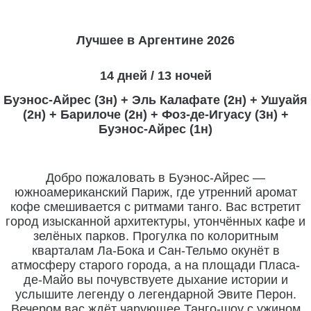
Лучшее в Аргентине 2026
14 дней / 13 ночей
Буэнос-Айрес (3н) + Эль Калафате (2н) + Ушуайя
(2н) + Барилоче (2н) + Фоз-де-Игуасу (3н) +
Буэнос-Айрес (1н)
Добро пожаловать в Буэнос-Айрес —
южноамериканский Париж, где утренний аромат
кофе смешивается с ритмами танго. Вас встретит
город изысканной архитектуры, утончённых кафе и
зелёных парков. Прогулка по колоритным
кварталам Ла-Бока и Сан-Тельмо окунёт в
атмосферу старого города, а на площади Пласа-
де-Майо вы почувствуете дыхание истории и
услышите легенду о легендарной Эвите Перон.
Вечером вас ждёт чарующее Танго-шоу с ужином