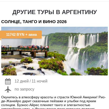
ДРУГИЕ ТУРЫ В АРГЕНТИНУ
СОЛНЦЕ, ТАНГО И ВИНО 2026
11742 BYN
+ авиа
12 дней / 11 ночей
по запросу
Окунитесь в атмосферу красоты и страсти Южной Америки! Рио-
де-Жанейро дарит сказочные пейзажи и улыбки под ярким
солнцем. Буэнос-Айрес пленяет танго и элегантностью
европейских улиц, а Игуасу показывает истинное величие