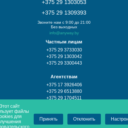
+375 29 1303053
+375 29 1309393
Звоните нам с 9:00 до 21:00
Без выходных
info@anyway.by
Частным лицам
+375 29 3733030
+375 29 1303042
+375 29 3300443
Агентствам
+375 17 3926406
+375 29 6513880
+375 29 1704511
Этот сайт
льзует файлы
Турагентство Coral travel
ookies для
Принять
Отклонить
Настро
+375 17 3009393
улучшения
+375 29 1309393
зовательского