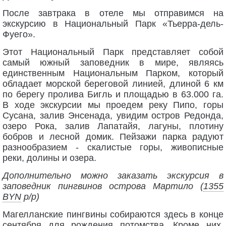
После завтрака в отеле мы отправимся на
экскурсию в Национальный Парк «Тьерра-дель-
Фуего».
Этот Национальный Парк представляет собой
самый южный заповедник в мире, являясь
единственным Национальным Парком, который
обладает морской береговой линией, длиной 6 км
по берегу пролива Бигль и площадью в 63.000 га.
В ходе экскурсии мы проедем реку Пипо, горы
Сусана, залив Энсенада, увидим остров Редонда,
озеро Рока, залив Лапатайя, лагуны, плотину
бобров и лесной домик. Пейзажи парка радуют
разнообразием - скалистые горы, живописные
реки, долины и озера.
Дополнительно можно заказать экскурсия в
заповедник пингвинов острова Мартило (
1355
BYN
p/p)
Магелланские пингвины собираются здесь в конце
сентября для рождения потомства. Кроме них,