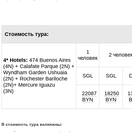
Стоимость тура:
1
2 челове
человек
4* Hotels:
474 Buenos Aires
(4N) + Calafate Parque (2N) +
Wyndham Garden Ushuaia
SGL
SGL
(2N) + Rochester Bariloche
(2N)+ Mercure Iguazu
(3N)
22087
18250
1
BYN
BYN
В стоимость тура включены: