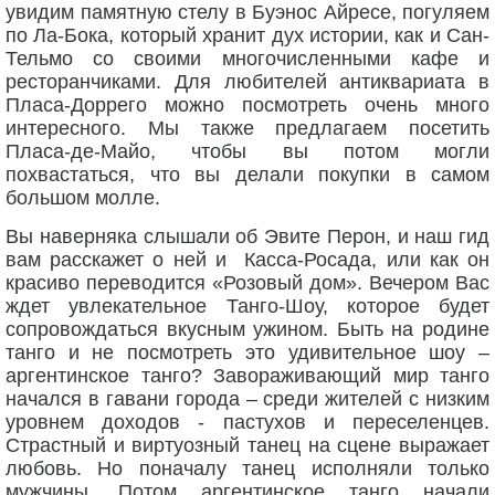
увидим памятную стелу в Буэнос Айресе, погуляем
по Ла-Бока, который хранит дух истории, как и Сан-
Тельмо со своими многочисленными кафе и
ресторанчиками. Для любителей антиквариата в
Пласа-Доррего можно посмотреть очень много
интересного. Мы также предлагаем посетить
Пласа-де-Майо, чтобы вы потом могли
похвастаться, что вы делали покупки в самом
большом молле.
Вы наверняка слышали об Эвите Перон, и наш гид
вам расскажет о ней и Касса-Росада, или как он
красиво переводится «Розовый дом». Вечером Вас
ждет увлекательное Танго-Шоу, которое будет
сопровождаться вкусным ужином. Быть на родине
танго и не посмотреть это удивительное шоу –
аргентинское танго? Завораживающий мир танго
начался в гавани города – среди жителей с низким
уровнем доходов - пастухов и переселенцев.
Страстный и виртуозный танец на сцене выражает
любовь. Но поначалу танец исполняли только
мужчины. Потом аргентинское танго начали