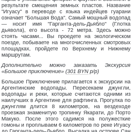
результате смещения земных пластов. Название
"Игуасу" в переводе с языка индейцев гуарани
означает "Большая Вода". Самый мощный водопад
— носит имя "Гарганта-дель-Дьябло" (Глотка
дьявола), его высота - 72 метра. Здесь можно
стоять часами... Вы проедете на экологическом
поезде, побываете на многочисленных смотровых
площадках, пройдете по Верхнему и Нижнему
маршрутам.
Дополнительно можно заказать Экскурсия
«Большое приключение» (
301 BYN
p/p)
Большое Приключение прилагается к экскурсии на
Аргентинские водопады. Пересекаем джунгли,
водопады и реки, которые считаются одними из
наилучших в Аргентине для рафтинга. Прогулка по
джунглям длится 8 километров, на вездеходе
проезжая знаменитую тропинку Якарати, до Порто
Макуко. После этого садимся на полужесткие
гомоны и проплываем 6 километров по реке Игуасу
до Гарганта-дель-Дьябло. Высадка на острове Сан