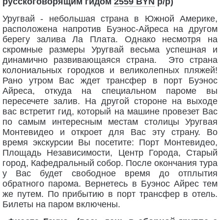
русскоговорящим гидом
2559 BYN
p/p)
Уругвай - небольшая страна в Южной Америке,
расположена напротив Буэнос-Айреса на другом
берегу залива Ла Плата. Однако несмотря на
скромные размеры Уругвай весьма успешная и
динамично развивающаяся страна. Это страна
колониальных городков и великолепных пляжей!
Рано утром Вас ждет трансфер в порт Буэнос
Айреса, откуда на специальном пароме вы
пересечете залив. На другой стороне на выходе
вас встретит гид, который на машине провезет Вас
по самым интересным местам столицы Уругвая
Монтевидео и откроет для Вас эту страну. Во
время экскурсии Вы посетите: Порт Монтевидео,
Площадь Независимости, Центр Города, Старый
город, Кафедральный собор. После окончания тура
у Вас будет свободное время до отплытия
обратного парома. Вернетесь в Буэнос Айрес тем
же путем. По прибытию в порт трансфер в отель.
Билеты на паром включены.