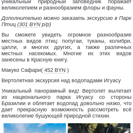
уникальный природный заповедник поражает
великолепием и разнообразием флоры и фауны.
Дополнительно можно заказать экскурсию в Парк
Птиц (
301 BYN
p/p)
Вы сможете увидеть огромное разнообразие
местных видов птиц: попугаи, туканы, колибри,
цапли, и многих других, а также различных
местных насекомых. Многие их этих видов
занесены в Красную книгу.
Макуко Сафари(
452 BYN
)
Вертолетная экскурсия над водопадами Игуасу
Уникальный панорамный вид! Вертолет вылетает
из национального парка Игуасу со стороны
Бразилии и облетает водопад довольно низко, что
дает прекрасную возможность рассмотреть всё
великолепие бушующей природной стихии.