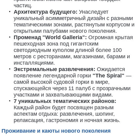
частиц.
Архитектура будущего:
Унаследует
уникальный асимметричный дизайн с разными
тематическими зонами, растянутым корпусом и
открытыми палубами нового поколения.
Променад "World Galleria":
Огромная крытая
пешеходная зона под гигантским
светодиодным куполом длиной более 100
метров с ресторанами, магазинами, барами и
инсталляциями.
Экстремальные развлечения:
Ожидается
появление легендарной горки
"The Spiral"
—
самой высокой судовой горки в мире,
спускающейся через 11 палуб с прозрачными
участками и захватывающими видами.
7 уникальных тематических районов:
Каждый район будет посвящен разным
аспектам отдыха: развлечения, шопинг,
релаксация, гастрономия и ночная жизнь.
Проживание и каюты нового поколения