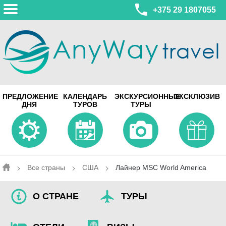
+375 29 1807055
МИНСК
ПРЕДЛОЖЕНИЕ
КАЛЕНДАРЬ
ЭКСКУРСИОННЫЕ
ЭКСКЛЮЗИВ
ул. Леонида Беды, 45-547
ДНЯ
ТУРОВ
ТУРЫ
смотреть на карте
МИНСК
Турагентство Coral Travel
ул. Притыцкого 156/1 пом.37
ул. Скрыганова 4б пом.487
смотреть на карте
Все страны
США
Лайнер MSC World America
О СТРАНЕ
ТУРЫ