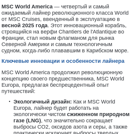
MSC World America
— четвертый и самый
ожидаемый лайнер революционного класса World
от MSC Cruises, ввенденный в эксплуатацию в
весной 2025 года
. Этот инновационный корабль,
строящийся на верфи Chantiers de l'Atlantique во
Франции, стал новым флагманом для рынка
Северной Америки и самым технологичным
судном, когда-либо плававшим в Карибском море.
Ключевые инновации и особенности лайнера
MSC World America продолжил революционную
концепцию своего предшественника, MSC World
Europa, предлагая беспрецедентный опыт
путешествий:
Экологичный дизайн:
Как и MSC World
Europa, лайнер будет работать на
экологически чистом
сжиженном природном
газе (LNG)
, что значительно сокращает
выбросы CO2, оксидов азота и серы, а также
практически исключает выбросы твердых