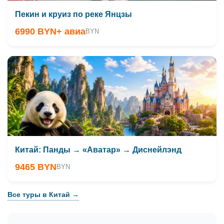
Пекин и круиз по реке Янцзы
6990 BYN
+ авиа
BYN
Китай: Панды → «Аватар» → Диснейлэнд
9465 BYN
BYN
Все туры в Китай →