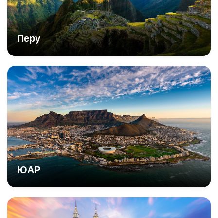
Перу
ЮАР