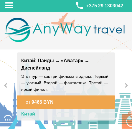
+375 29 1303042
МИНСК
ул. Леонида Беды, 45-547
Китай: Панды → «Аватар» →
смотреть на карте
Диснейлэнд
МИНСК
Турагентство Coral Travel
Этот тур — как три фильма в одном. Первый
ул. Притыцкого 156/1 пом.37
— уютный. Второй — фантастика. Третий —
ул. Скрыганова 4б пом.487
яркий финал.
смотреть на карте
от
9465 BYN
Китай