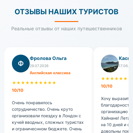
ОТЗЫВЫ НАШИХ ТУРИСТОВ
Реальные отзывы от наших путешественников
Фролова Ольга
Кася
Ф
29.07.2026
17.06.2
Английская классика
★
★
★
★
★
★
★
★
★
★
★
★
★
★
★
★
★
10/10
10/10
Хочу выразить
Очень понравилось
благодарность 
сотрудничество. Очень круто
организацию на
организовали поездку в Лондон с
Хайнане! Лета
кучей вводных, сложных туристах
на 10 дней и о
и ограничеснном бюджете. Очень
довольны поез