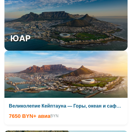
ЮАР
Великолепие Кейптауна — Горы, океан и сафари
7650 BYN
+ авиа
BYN