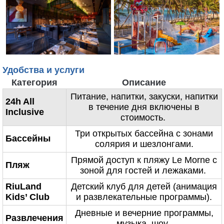
Удобства и услуги
Категория
Описание
Питание, напитки, закуски, напитки
24h All
в течение дня включены в
Inclusive
стоимость.
Три открытых бассейна с зонами
Бассейны
солярия и шезлонгами.
Прямой доступ к пляжу Le Morne с
Пляж
зоной для гостей и лежаками.
RiuLand
Детский клуб для детей (анимация
Kids’ Club
и развлекательные программы).
Дневные и вечерние программы,
Развлечения
музыка, шоу.