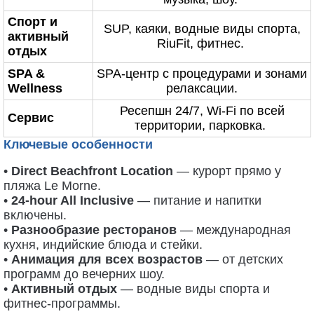
Спорт и
SUP, каяки, водные виды спорта,
активный
RiuFit, фитнес.
отдых
SPA &
SPA-центр с процедурами и зонами
Wellness
релаксации.
Ресепшн 24/7, Wi-Fi по всей
Сервис
территории, парковка.
Ключевые особенности
•
Direct Beachfront Location
— курорт прямо у
пляжа Le Morne.
•
24-hour All Inclusive
— питание и напитки
включены.
•
Разнообразие ресторанов
— международная
кухня, индийские блюда и стейки.
•
Анимация для всех возрастов
— от детских
программ до вечерних шоу.
•
Активный отдых
— водные виды спорта и
фитнес-программы.