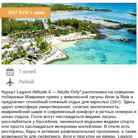
3557 BYN
+ авиа
7 ночей
Любой
Курорт Lagoon Attitude 4 — Adults Only* расположен на северном
побережье Маврикия прямо у живописной лагуны Anse la Raie и
предлагает спокойный пляжный отдых для взрослых (16+). Здесь
царит атмосферa умиротворения, сочетая экологичность,
маврикийский шарм и современный комфорт в уютных номерах и
зонах отдыха. Гости могут наслаждаться видами лагуны,
расслабляться у бассейнов, заниматься водными видами спорта
или просто наслаждаться вечерними коктейлями. В отеле есть
рестораны, бары и активная развлекательная программа, а также
возможности для снорклинга, йоги и прогулок на каяках. Lagoon