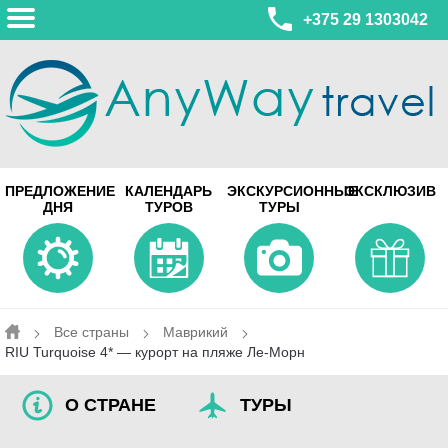
+375 29 1303042
МИНСК
ПРЕДЛОЖЕНИЕ
КАЛЕНДАРЬ
ЭКСКУРСИОННЫЕ
ЭКСКЛЮЗИВ
ул. Леонида Беды, 45-547
ДНЯ
ТУРОВ
ТУРЫ
смотреть на карте
МИНСК
Турагентство Coral Travel
ул. Притыцкого 156/1 пом.37
ул. Скрыганова 4б пом.487
смотреть на карте
Все страны
Маврикий
RIU Turquoise 4* — курорт на пляже Ле-Морн
О СТРАНЕ
ТУРЫ