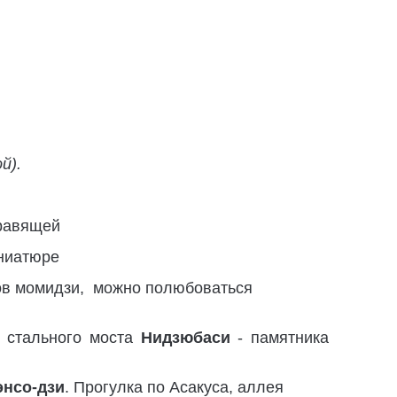
й).
правящей
иниатюре
нов момидзи, можно полюбоваться
о стального моста
Нидзюбаси
- памятника
энсо-дзи
. Прогулка по Асакуса, аллея