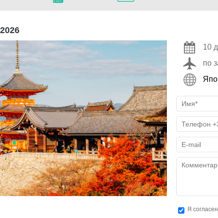
2026
10 д
по 
Япо
Я согласе