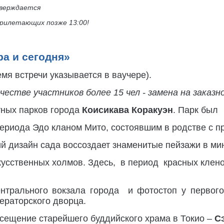
тверждается
прилетающих позже 13:00!
ра и сегодня»
емя встречи указывается в ваучере).
ичестве участников более 15 чел - замена на заказно
ных парков города
Коисикава Коракуэн
. Парк был
периода Эдо кланом Мито, состоявшим в родстве с 
ий дизайн сада воссоздает знаменитые пейзажи в м
скусственных холмов. Здесь, в период красных кле
ентрального вокзала города и фотостоп у первог
ператорского дворца.
ещение старейшего буддийского храма в Токио –
С