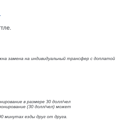
т
тле.
можна замена на индивидуальный трансфер с доплатой
ирование в размере 30 долл/чел
ронирование (30 долл/чел) может
90 минутах езды друг от друга.