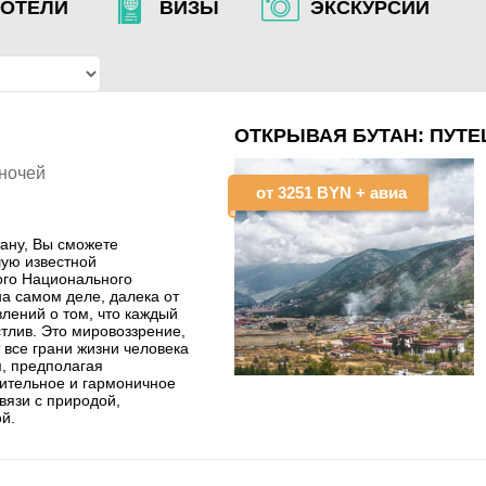
ОТЕЛИ
ВИЗЫ
ЭКСКУРСИИ
ОТКРЫВАЯ БУТАН: ПУТЕ
 ночей
от
3251 BYN
+ авиа
тану, Вы сможете
шую известной
го Национального
 на самом деле, далека от
лений о том, что каждый
стлив. Это мировоззрение,
 все грани жизни человека
м, предполагая
жительное и гармоничное
связи с природой,
ой.