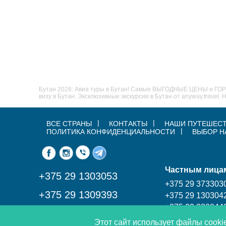
Бутан 2026: Авиа туры в Бутан! Самые ВЫГОДНЫЕ ЦЕНЫ и ГОРЯ
визу в Бутан. Эксклюзивные экскурсии в Бутан от anyway.trave
ВСЕ СТРАНЫ
КОНТАКТЫ
НАШИ ПУТЕШЕС
ПОЛИТИКА КОНФИДЕНЦИАЛЬНОСТИ
ВЫБОР Н
Частным лица
+375 29 1303053
+375 29 373303
+375 29 1309393
+375 29 130304
+375 29 330044
Звоните нам с 9:00 до 21:00
Без выходных
Этот сайт использует файлы cooki