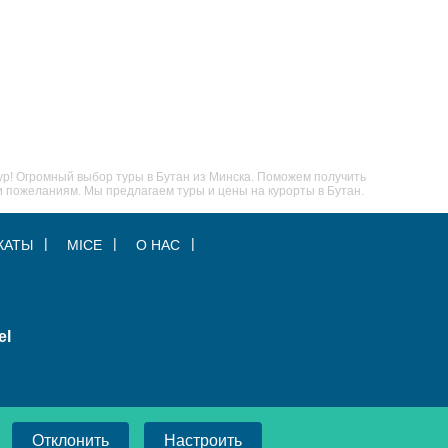
! Огромный выбор туры в Бутан из Минска. Поможем получить
 и пожеланиям. Мы предлагаем туры и цены на курорты в Бутан.
КАТЫ
MICE
О НАС
el
Отклонить
Настроить