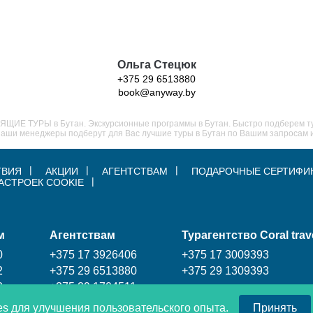
Ольга Стецюк
+375 29 6513880
book@anyway.by
ЩИЕ ТУРЫ в Бутан. Экскурсионные программы в Бутан. Быстро подберем тур
l. Наши менеджеры подберут для Вас лучшие туры в Бутан по Вашим запросам
ТВИЯ
АКЦИИ
АГЕНТСТВАМ
ПОДАРОЧНЫЕ СЕРТИФИ
АСТРОЕК COOKIE
м
Агентствам
Турагентство Coral trav
0
+375 17 3926406
+375 17 3009393
2
+375 29 6513880
+375 29 1309393
3
+375 29 1704511
es для улучшения пользовательского опыта.
Принять