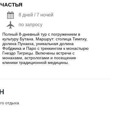
СЧАСТЬЯ
8 дней / 7 ночей
по запросу
Полный 8-дневный тур с погружением в
культуру Бутана. Маршрут: столица Тимпху,
долина Пунакха, уникальная долина
Фобджика и Паро с треккингом к монастырю
Гнездо Тигрицы. Включены встречи с
монахами, астрологами и посещение
клиники традиционной медицины.
Н
го отдыха