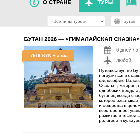
О СТРАНЕ
ТУРЫ
БУТАН 2026 — «ГИМАЛАЙСКАЯ СКАЗКА»
6 дней / 5
7519 BYN
+ авиа
любой
Путешествуя по Бу
погрузиться в став
философию Валово
Счастья , которая,
однобоких представ
бутанец всегда сча
которое охватывает
и общества в цело
всестороннее, ува
развитие в тесной 
религией и культур