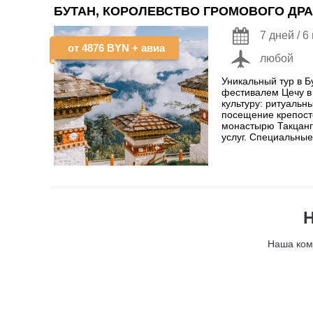
БУТАН, КОРОЛЕВСТВО ГРОМОВОГО ДР
7 дней / 6
от
4876 BYN
+ авиа
любой
Уникальный тур в 
фестивалем Цечу в
культуру: ритуальн
посещение крепосте
монастырю Такцанг
услуг. Специальные
Наша ком